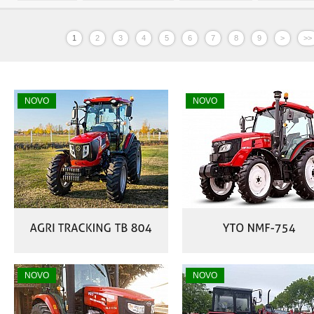
1
2
3
4
5
6
7
8
9
>
>>
NOVO
NOVO
NOVO
NOVO