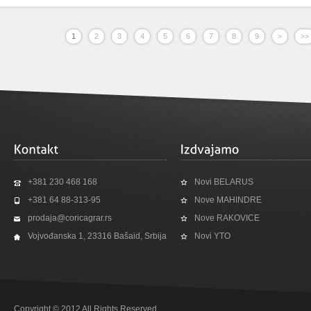
1
2
3
4
5
6
7
8
9
>
>>
+381 230 468 168
Novi BELARUS
+381 64 88-313-95
Nove MAHINDRE
prodaja@coricagrar.rs
Nove RAKOVICE
Vojvođanska 1, 23316 Bašaid, Srbija
Novi YTO
Copyright © 2012 All Rights Reserved.