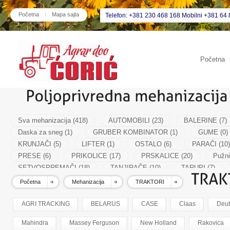
Početna
Mapa sajta
Telefon: +381 230 468 168 Mobilni +381 64 
Početna
Sva mehanizacija (418)
AUTOMOBILI (23)
BALERINE (7)
Daska za sneg (1)
GRUBER KOMBINATOR (1)
GUME (0)
KRUNJAČI (5)
LIFTER (1)
OSTALO (6)
PARAČI (10)
PRESE (6)
PRIKOLICE (17)
PRSKALICE (20)
Pužni
SETVOSPREMAČI (18)
TANJIRAČE (10)
TARUPI (7)
VALJCI (8)
Početna
Mehanizacija
TRAKTORI
AGRI TRACKING
BELARUS
CASE
Claas
Deut
Mahindra
Massey Ferguson
New Holland
Rakovica