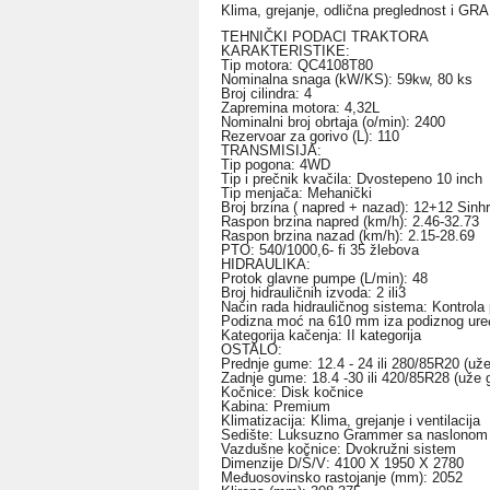
Klima, grejanje, odlična preglednost i G
TEHNIČKI PODACI TRAKTORA
KARAKTERISTIKE:
Tip motora: QC4108T80
Nominalna snaga (kW/KS): 59kw, 80 ks
Broj cilindra: 4
Zapremina motora: 4,32L
Nominalni broj obrtaja (o/min): 2400
Rezervoar za gorivo (L): 110
TRANSMISIJA:
Tip pogona: 4WD
Tip i prečnik kvačila: Dvostepeno 10 inch
Tip menjača: Mehanički
Broj brzina ( napred + nazad): 12+12 Sinhr
Raspon brzina napred (km/h): 2.46-32.73
Raspon brzina nazad (km/h): 2.15-28.69
PTO: 540/1000,6- fi 35 žlebova
HIDRAULIKA:
Protok glavne pumpe (L/min): 48
Broj hidrauličnih izvoda: 2 ili3
Način rada hidrauličnog sistema: Kontrola p
Podizna moć na 610 mm iza podiznog uređ
Kategorija kačenja: II kategorija
OSTALO:
Prednje gume: 12.4 - 24 ili 280/85R20 (už
Zadnje gume: 18.4 -30 ili 420/85R28
(uže 
Kočnice: Disk kočnice
Kabina: Premium
Klimatizacija: Klima, grejanje i ventilacija
Sedište: Luksuzno Grammer sa naslonom 
Vazdušne kočnice: Dvokružni sistem
Dimenzije D/Š/V: 4100 X 1950 X 2780
Međuosovinsko rastojanje (mm): 2052