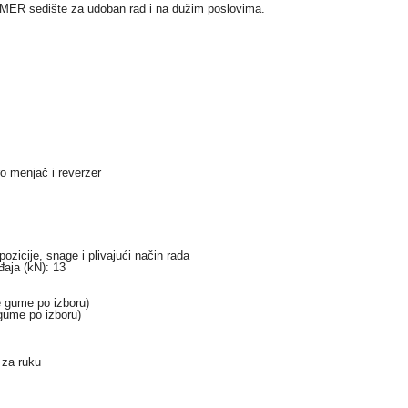
RAMER sedište za udoban rad i na dužim poslovima.
o menjač i reverzer
ozicije, snage i plivajući način rada
aja (kN): 13
e gume po izboru)
gume po izboru)
za ruku