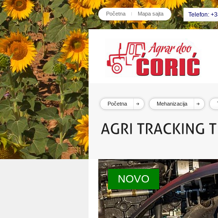
Početna
Mapa sajta
Telefon: +
Početna
Mehanizacija
NOVO