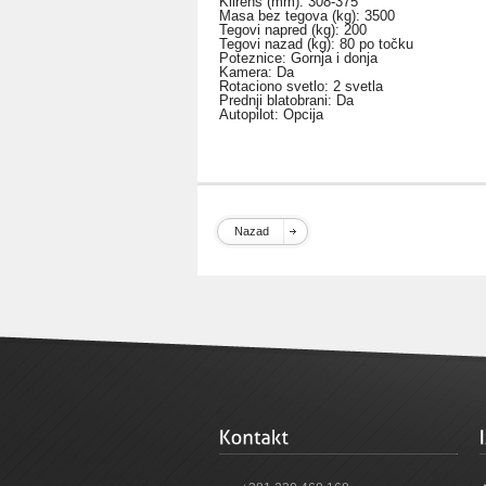
Klirens (mm): 308-375
Masa bez tegova (kg): 3500
Tegovi napred (kg): 200
Tegovi nazad (kg): 80 po točku
Poteznice: Gornja i donja
Kamera: Da
Rotaciono svetlo: 2 svetla
Prednji blatobrani: Da
Autopilot: Opcija
Nazad