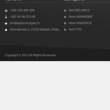
+381 230 468 168
Novi BELARUS
+381 64 88-313-95
Nove MAHINDRE
prodaja@coricagrar.rs
Nove RAKOVICE
Vojvođanska 1, 23316 Bašaid, Srbija
Novi YTO
Copyright © 2012 All Rights Reserved.