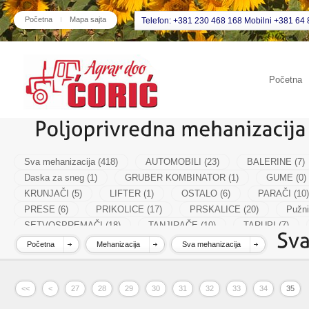
Početna
Mapa sajta
Telefon: +381 230 468 168 Mobilni +381 64 
Početna
Sva mehanizacija (418)
AUTOMOBILI (23)
BALERINE (7)
Daska za sneg (1)
GRUBER KOMBINATOR (1)
GUME (0)
KRUNJAČI (5)
LIFTER (1)
OSTALO (6)
PARAČI (10)
PRESE (6)
PRIKOLICE (17)
PRSKALICE (20)
Pužni
SETVOSPREMAČI (18)
TANJIRAČE (10)
TARUPI (7)
VALJCI (8)
Početna
Mehanizacija
Sva mehanizacija
<<
<
27
28
29
30
31
32
33
34
35