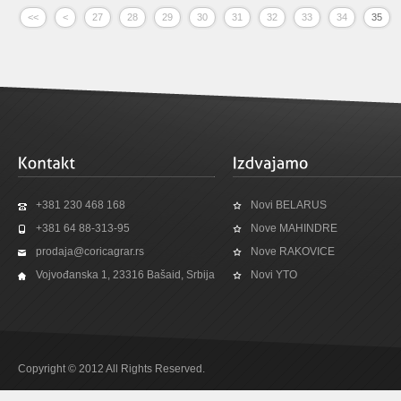
<<
<
27
28
29
30
31
32
33
34
35
+381 230 468 168
Novi BELARUS
+381 64 88-313-95
Nove MAHINDRE
prodaja@coricagrar.rs
Nove RAKOVICE
Vojvođanska 1, 23316 Bašaid, Srbija
Novi YTO
Copyright © 2012 All Rights Reserved.