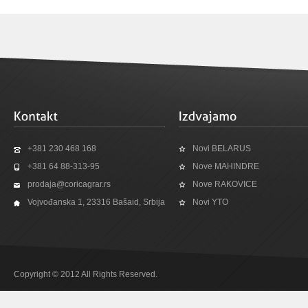
+381 230 468 168
Novi BELARUS
+381 64 88-313-95
Nove MAHINDRE
prodaja@coricagrar.rs
Nove RAKOVICE
Vojvođanska 1, 23316 Bašaid, Srbija
Novi YTO
Copyright © 2012 All Rights Reserved.