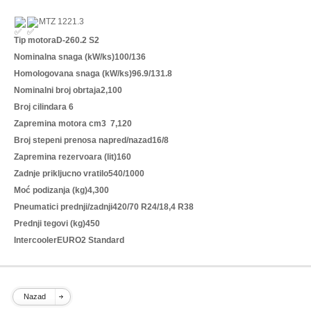
MTZ 1221.3
Tip motora
D-260.2 S2
Nominalna snaga (kW/ks)
100/136
Homologovana snaga 
(kW/ks)
96.9/131.8
Nominalni broj obrtaja
2,100
Broj cilindara 
6
Zapremina motora cm3  
7,120
Broj stepeni prenosa napred/nazad
16/8
Zapremina rezervoara (lit)
160
Zadnje prikljucno vratilo
540/1000
Moć podizanja (kg)
4,300
Pneumatici prednji/zadnji
420/70 R24/18,4 R38
Prednji tegovi (kg)
450
Intercooler
EURO2 Standard
Nazad