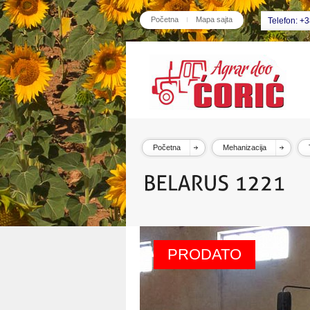
Početna
Mapa sajta
Telefon: +
Početna
Mehanizacija
PRODATO