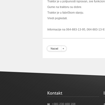
Traktor je u potpunosti ispravan, sve funkcion
Gume na traktoru su dobre.
Traktor je u fabričkom stanju.
Vredi pogledati.
Informacije na 064-883-13-95, 064-883-13-9
Nazad
+381 230 468 168