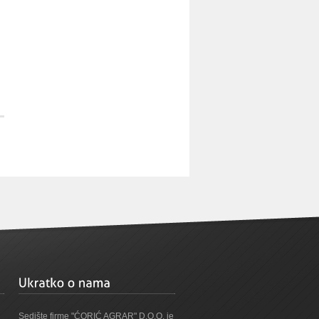
Sedište firme "ĆORIĆ AGRAR" D.O.O. je