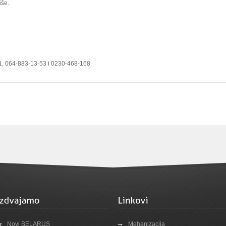
iše.
1, 064-883-13-53 i 0230-468-168
Novi BELARUS
Mehanizacija