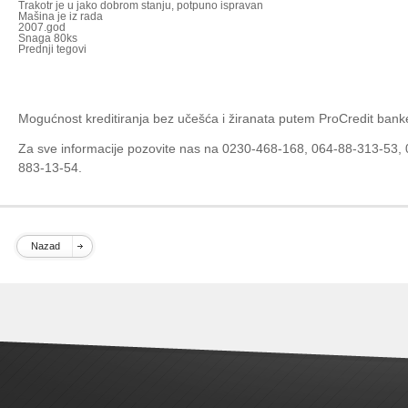
Trakotr je u jako dobrom stanju, potpuno ispravan
Mašina je iz rada
2007.god
Snaga 80ks
Prednji tegovi
Mogućnost kreditiranja bez učešća i žiranata putem ProCredit bank
Za sve informacije pozovite nas na 0230-468-168, 064-88-313-53,
883-13-54.
Nazad