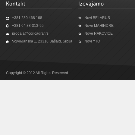
+381 230 468 168
Novi BELARUS
+381 64 88-313-95
Nove MAHINDRE
prodaja@coricagrar.rs
Nove RAKOVICE
Vojvođanska 1, 23316 Bašaid, Srbija
Novi YTO
Copyright © 2012 All Rights Reserved.