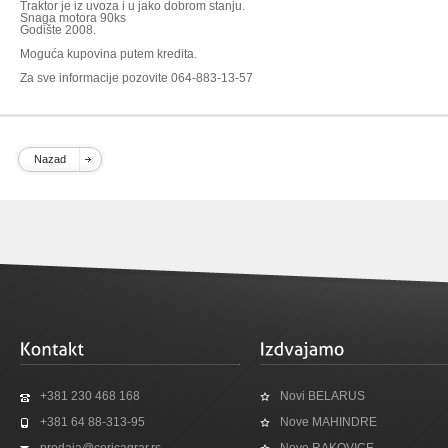
Traktor je iz uvoza i u jako dobrom stanju.
Snaga motora 90ks
Godište 2008.
Moguća kupovina putem kredita.
Za sve informacije pozovite 064-883-13-57
Nazad
+381 230 468 168
Novi BELARUS
+381 64 88-313-95
Nove MAHINDRE