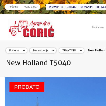
Početna
Mapa sajta
Telefon: +381 230 468 168 Mobilni +381 64 
Početna
New Hollan
Početna
Mehanizacija
TRAKTORI
PRODATO