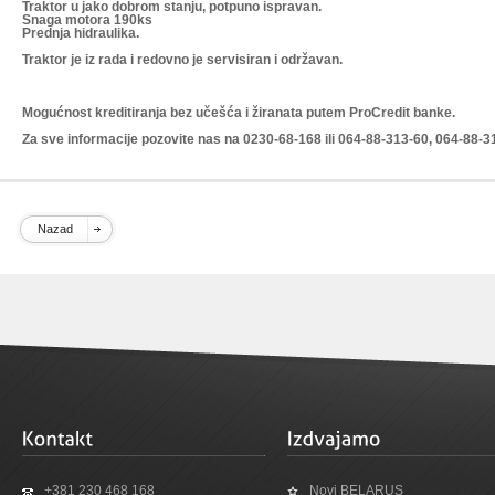
Traktor u jako dobrom stanju, potpuno ispravan.
Snaga motora 190ks
Prednja hidraulika.
Traktor je iz rada i redovno je servisiran i održavan.
Mogućnost kreditiranja bez učešća i žiranata putem ProCredit banke.
Za sve informacije pozovite nas na 0230-68-168 ili 064-88-313-60, 064-88-3
Nazad
+381 230 468 168
Novi BELARUS