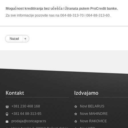
Mogućnost kreditiranja bez učešća i žiranata putem ProCredit banke.
Za sve informacije pozovite nas na 064-88-313-70 i 064-88-313-60.
Nazad
+381 230 468 168
Novi BELARUS
+381 64 88-313-95
Nove MAHINDRE
prodaja@coricagrar.rs
Nove RAKOVICE