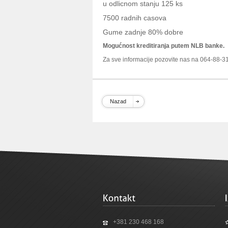
u odlicnom stanju 125 ks
7500 radnih casova
Gume zadnje 80% dobre
Mogućnost kreditiranja putem NLB banke.
Za sve informacije pozovite nas na 064-88-3
Nazad
+381 230 468 168