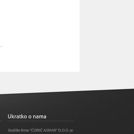
Sedište firme "ĆORIĆ AGRAR" D.O.O. je