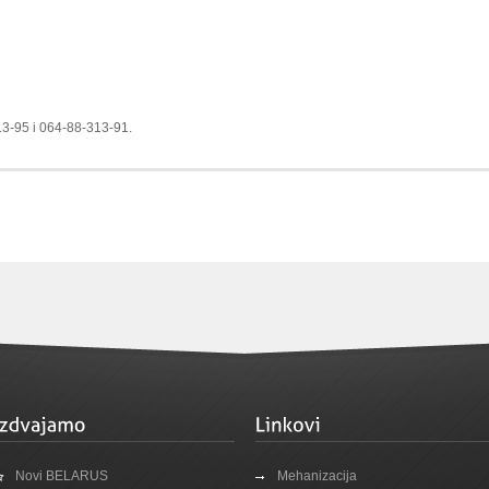
13-95 i 064-88-313-91.
Novi BELARUS
Mehanizacija