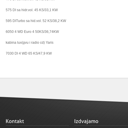
575 DI sa hidr.vol. 45 KS/33,1 KW
595 DITurbo sa hid.vol. 52 KS/38,2 KW
6050 4 WD Euro 4 50KS/36,74KW
kabina lux(gvu i radio cd) Yaris
7030 DI 4 WD 65 KS/47,9 KW