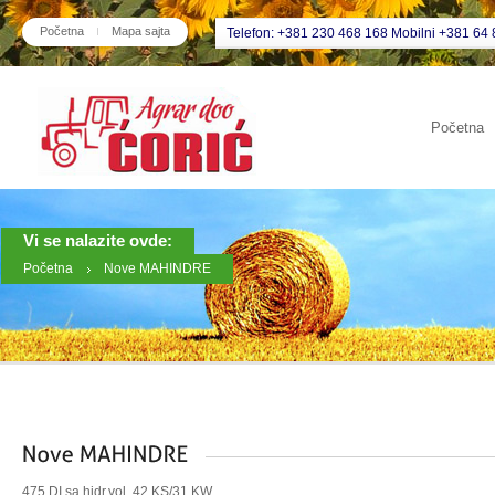
Početna
Mapa sajta
Telefon: +381 230 468 168 Mobilni +381 64 
Početna
Vi se nalazite ovde:
Početna
Nove MAHINDRE
475 DI sa hidr.vol. 42 KS/31 KW