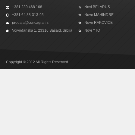
+381 230 468 168
Novi BELARUS
+381 64 88-313-95
Nove MAHINDRE
prodaja@coricagrar.rs
Nove RAKOVICE
Vojvođanska 1, 23316 Bašaid, Srbija
Novi YTO
Copyright © 2012 All Rights Reserved.