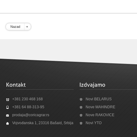
Nazad
+381 230 468 168
Novi BELARUS
+381 64 88-313-95
Nove MAHINDRE
prodaja@coricagrar.rs
Nove RAKOVICE
Vojvođanska 1, 23316 Bašaid, Srbija
Novi YTO