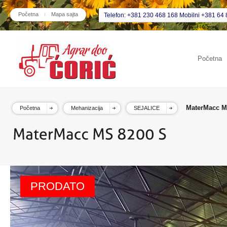
Početna
Mapa sajta
Telefon: +381 230 468 168 Mobilni +381 64 
Početna
MaterMacc M
Početna
Mehanizacija
SEJALICE
PRODATO