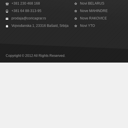
+381 230 468 168
Novi BELARUS
+381 64 88-313-95
Nove MAHINDRE
prodaja@coricagrar.rs
Nove RAKOVICE
Vojvođanska 1, 23316 Bašaid, Srbija
Novi YTO
Copyright © 2012 All Rights Reserved.