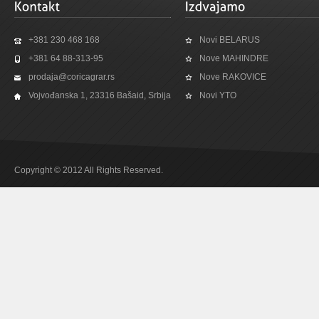
+381 230 468 168
Novi BELARUS
+381 64 88-313-95
Nove MAHINDRE
prodaja@coricagrar.rs
Nove RAKOVICE
Vojvođanska 1, 23316 Bašaid, Srbija
Novi YTO
Copyright © 2012 All Rights Reserved.