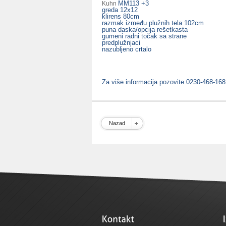
MM113 +3
Kuhn
greda 12x12
klirens 80cm
razmak između plužnih tela 102cm
puna daska/opcija rešetkasta
gumeni radni točak sa strane
predplužnjaci
nazubljeno crtalo
Za više informacija pozovite 0230-468-168
Nazad