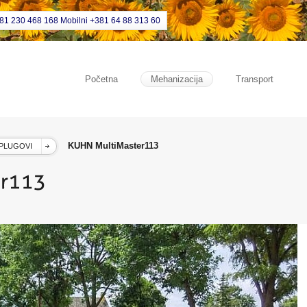
381 230 468 168 Mobilni +381 64 88 313 60
Početna
Mehanizacija
Transport
KUHN MultiMaster113
PLUGOVI