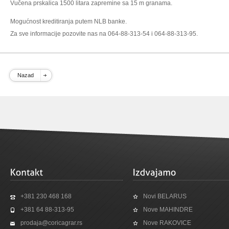
Vučena prskalica 1500 litara zapremine sa 15 m granama.
Mogućnost kreditiranja putem NLB banke.
Za sve informacije pozovite nas na 064-88-313-54 i 064-88-313-95.
Nazad
+381 230 468 168
Novi BELARUS
+381 64 88-313-95
Nove MAHINDRE
prodaja@coricagrar.rs
Nove RAKOVICE