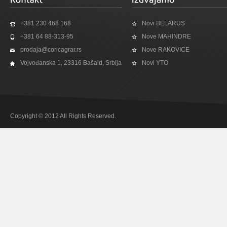
+381 230 468 168
Novi BELARUS
+381 64 88-313-95
Nove MAHINDRE
prodaja@coricagrar.rs
Nove RAKOVICE
Vojvođanska 1, 23316 Bašaid, Srbija
Novi YTO
Copyright © 2012 All Rights Reserved.