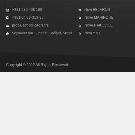
+381 230 468 168
Novi BELARUS
+381 64 88-313-95
Nove MAHINDRE
prodaja@coricagrar.rs
Nove RAKOVICE
Vojvođanska 1, 23316 Bašaid, Srbija
Novi YTO
Copyright © 2012 All Rights Reserved.