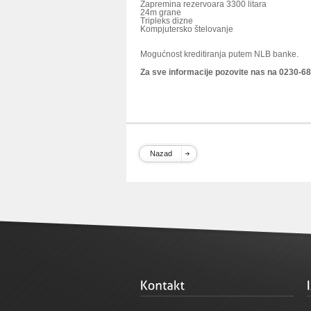
Zapremina rezervoara 3300 litara
24m grane
Tripleks dizne
Kompjutersko štelovanje
Mogućnost kreditiranja putem NLB banke.
Za sve informacije pozovite nas na 0230-68
Nazad