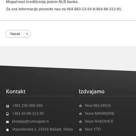
Mogućnost kreditiranja putem NLB banke.
Za sve informacije pozovite nas na 064-883-13-54 ili 064-88-313-91.
Nazad
+381 230 468 168
Novi BELARUS
+381 64 88-313-95
Nove MAHINDRE
prodaja@coricagrar.rs
Nove RAKOVICE
Vojvođanska 1, 23316 Bašaid, Srbija
Novi YTO