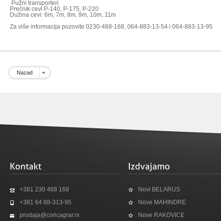
Pužni transporteri
Prečnik cevi P-140, P-175, P-220
Dužina cevi: 6m, 7m, 8m, 9m, 10m, 11m
Za više informacija pozovite 0230-468-168, 064-883-13-54 i 064-883-13-95
Nazad
+381 230 468 168
Novi BELARUS
+381 64 88-313-95
Nove MAHINDRE
prodaja@coricagrar.rs
Nove RAKOVICE