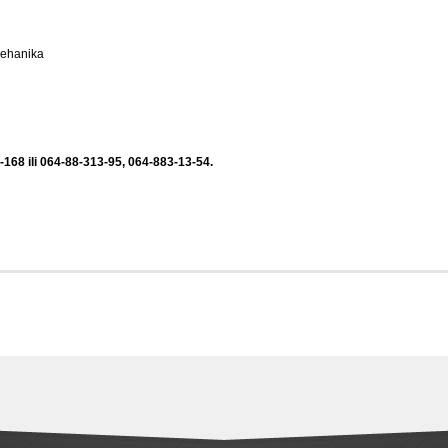
ehanika
-168 ili 064-88-313-95, 064-883-13-54.
to bure, bata, rau, polovna prskalica, polovne prskalice, polovna agromehanika,
 slovenačke prskalice, polovna prskalica na prodaju, agromehanika 600l,
romehanika 1200l, agromehanika 440l, agromehanika 330l, agromehanika
hanika kranj, prskalica agromehanika cena, agromehanika kranj cena,
 cena, agromehanika prskalice