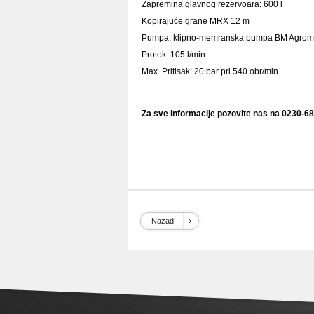
Zapremina glavnog rezervoara: 600 l
Kopirajuće grane MRX 12 m
Pumpa: klipno-memranska pumpa BM Agrom
Protok: 105 l/min
Max. Pritisak: 20 bar pri 540 obr/min
Za sve informacije pozovite nas na 0230-68
prskalica, agromehanika, kranj, belo bure, žu
polovne agromehanike, slovenačka prskalica,
agromehanika 800l, agromehanika 1000l, ag
1500l, agromehanika 200l, prskalica agrome
agromehanika cena, agromehanika prskalice
Nazad