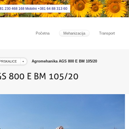
381 230 468 168 Mobilni +381 64 88 313 60
Početna
Mehanizacija
Transport
Agromehanika AGS 800 E BM 105/20
PRSKALICE