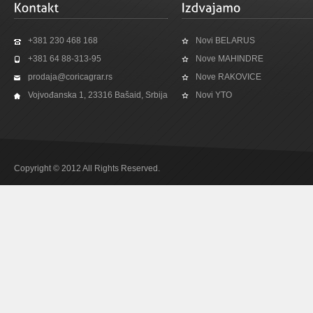
+381 230 468 168
Novi BELARUS
+381 64 88-313-95
Nove MAHINDRE
prodaja@coricagrar.rs
Nove RAKOVICE
Vojvođanska 1, 23316 Bašaid, Srbija
Novi YTO
Copyright © 2012 All Rights Reserved.