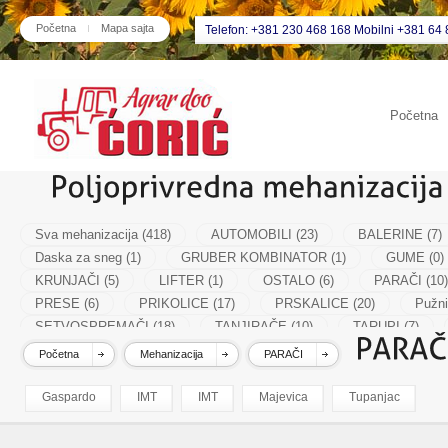
Početna
Mapa sajta
Telefon: +381 230 468 168 Mobilni +381 64 
Početna
Sva mehanizacija (418)
AUTOMOBILI (23)
BALERINE (7)
Daska za sneg (1)
GRUBER KOMBINATOR (1)
GUME (0)
KRUNJAČI (5)
LIFTER (1)
OSTALO (6)
PARAČI (10)
PRESE (6)
PRIKOLICE (17)
PRSKALICE (20)
Pužni
SETVOSPREMAČI (18)
TANJIRAČE (10)
TARUPI (7)
VALJCI (8)
Početna
Mehanizacija
PARAČI
Gaspardo
IMT
IMT
Majevica
Tupanjac